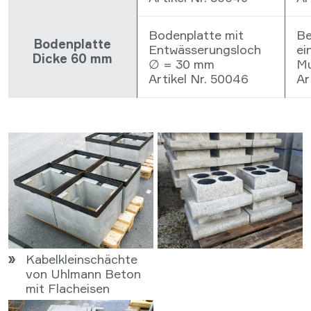
Bodenplatte mit
Be
Bodenplatte
Entwässerungsloch
ei
Dicke 60 mm
∅ = 30 mm
Mu
Artikel Nr. 50046
Ar
Kabelkleinschächte
von Uhlmann Beton
mit Flacheisen