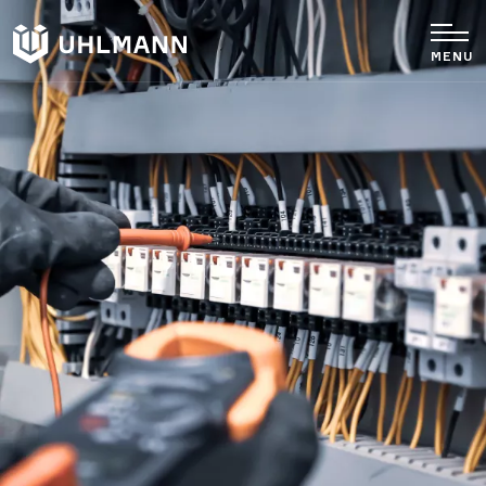
MENU
Unterneh
Betonwelt
Produkte
Karriere
Referenze
Zertifikat
Kontakt