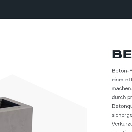
BE
Beton-Fe
einer e
machen.
durch pr
Betonqua
sicherge
Verkürzu