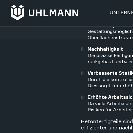
Durch die Serienpro
kürzeren Bauzeiten 
Flexibilität im Desi
Betonfertigteile kö
Gestaltungsmöglich
Oberflächenstruktu
Nachhaltigkeit
Die präzise Fertigun
rückgebaut und wied
Verbesserte Statik
Durch die kontrolli
Dies sorgt für erhöh
Erhöhte Arbeitssic
Da viele Arbeitsschr
Risiken für Arbeiter
Betonfertigteile sind
effizienter und nachh