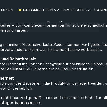
duktion können Fertigteile wirtschaftlich gefertigt werden
die Lohn- und Nebenkosten auf der Baustelle.
gn
nnen individuell nach Maß gefertigt werden und bieten viels
keiten – von komplexen Formen bis hin zu unterschiedlich
ren und Farben.
g minimiert Materialverluste. Zudem können Fertigteile häu
erverwendet werden, was ihre Umweltbilanz verbessert.
 und Belastbarkeit
erte Herstellung können Fertigteile für spezifische Belastu
te Stabilität und Sicherheit in der Baukonstruktion.
herheit
itte von der Baustelle in die Produktion verlagert werden, v
 vor Ort erheblich.
 nicht nur zeitgemäß – sie sind die smarte Wahl für alle
altiger bauen wollen.