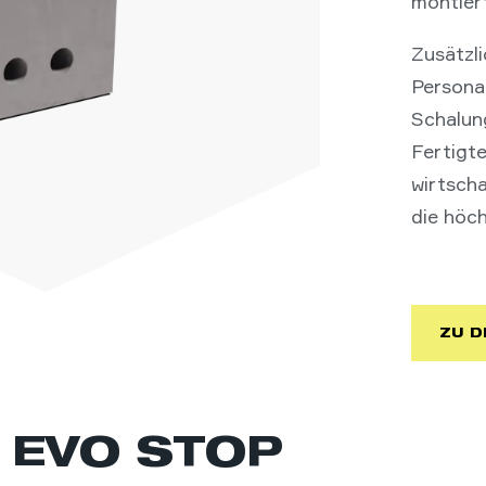
montier
Zusätzli
Persona
Schalung
Fertigte
wirtscha
die höch
ZU D
 EVO STOP