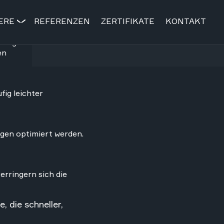
. Zudem reduzieren die
eitige
en
fig leichter
ngen optimiert werden.
erringern sich die
, die schneller,