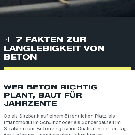
7 FAKTEN ZUR
LANGLEBIGKEIT VON
BETON
WER BETON RICHTIG
PLANT, BAUT FÜR
JAHRZENTE
Ob als Sitzbank auf einem öffentlichen Platz, als
Pflanzmodul im Schulhof oder als Sonderbauteil im
Straßenraum: Beton zeigt seine Qualität nicht am Tag
der Lieferung – sondern über Jahre hinweg.